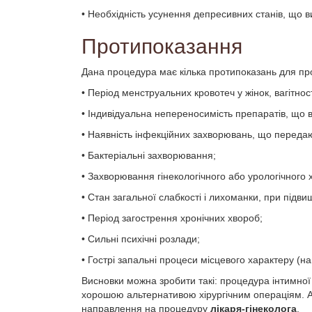
• Необхідність усунення депресивних станів, що 
Протипоказання
Дана процедура має кілька протипоказань для пр
• Період менструальних кровотеч у жінок, вагітності
• Індивідуальна непереносимість препаратів, що 
• Наявність інфекційних захворювань, що переда
• Бактеріальні захворювання;
• Захворювання гінекологічного або урологічного 
• Стан загальної слабкості і лихоманки, при підви
• Період загострення хронічних хвороб;
• Сильні психічні розлади;
• Гострі запальні процеси місцевого характеру (на
Висновки можна зробити такі: процедура інтимної 
хорошою альтернативою хірургічним операціям. А
направлення на процедуру
лікаря-гінеколога
.