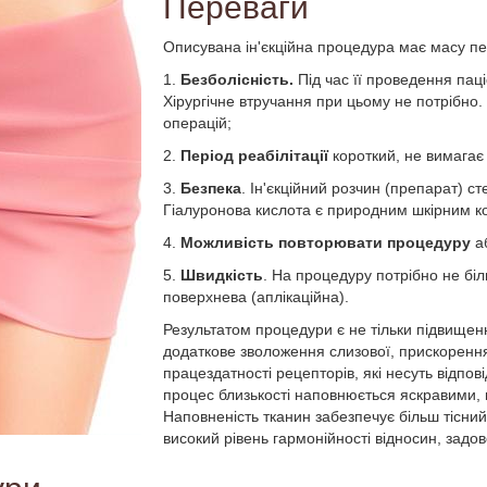
Переваги
Описувана ін'єкційна процедура має масу п
1.
Безболісність.
Під час її проведення паці
Хірургічне втручання при цьому не потрібно.
операцій;
2.
Період реабілітації
короткий, не вимагає
3.
Безпека
. Ін'єкційний розчин (препарат) с
Гіалуронова кислота є природним шкірним 
4.
Можливість повторювати процедуру
аб
5.
Швидкість
. На процедуру потрібно не біл
поверхнева (аплікаційна).
Результатом процедури є не тільки підвищенн
додаткове зволоження слизової, прискорення
працездатності рецепторів, які несуть відпов
процес близькості наповнюється яскравими, 
Наповненість тканин забезпечує більш тісний
високий рівень гармонійності відносин, задов