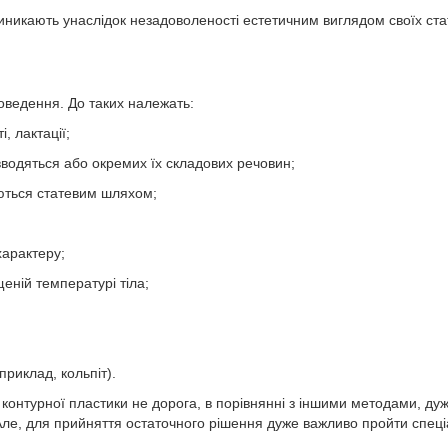
виникають унаслідок незадоволеності естетичним виглядом своїх ста
оведення. До таких належать:
, лактації;
вводяться або окремих їх складових речовин;
ються статевим шляхом;
характеру;
щеній температурі тіла;
приклад, кольпіт).
контурної пластики не дорога, в порівнянні з іншими методами, дуж
ле, для прийняття остаточного рішення дуже важливо пройти спеці