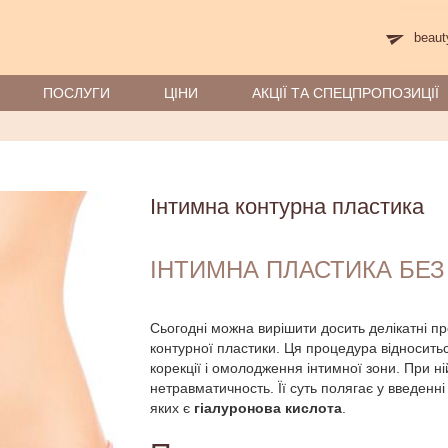
beaut
ПОСЛУГИ
ЦIНИ
АКЦІЇ ТА СПЕЦПРОПОЗИЦІЇ
Інтимна контурна пластика
ІНТИМНА ПЛАСТИКА БЕЗ
Сьогодні можна вирішити досить делікатні п
контурної пластики. Ця процедура відноситьс
корекції і омолодження інтимної зони. При ній
нетравматичность. Її суть полягає у введенн
яких є
гіалуронова кислота
.