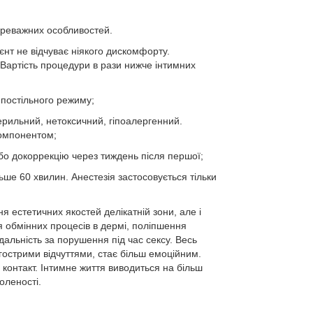
ереважних особливостей.
єнт не відчуває ніякого дискомфорту.
 Вартість процедури в рази нижче інтимних
 постільного режиму;
терильний, нетоксичний, гіпоалергенний.
компонентом;
о докоррекцію через тиждень після першої;
ьше 60 хвилин. Анестезія застосовується тільки
я естетичних якостей делікатній зони, але і
 обмінних процесів в дермі, поліпшення
ідальність за порушення під час сексу. Весь
гострими відчуттями, стає більш емоційним.
 контакт. Інтимне життя виводиться на більш
оленості.