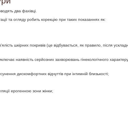
ури
оводять два фахівці.
ації та огляду робить корекцію при таких показаннях як:
'ялість шкірних покривів (це відбувається, як правило, після ускладне
виключає наявність серйозних захворювань гінекологічного характеру
усунення дискомфортних відчуттів при інтимній близькості;
ляції ерогенною зони жінки;