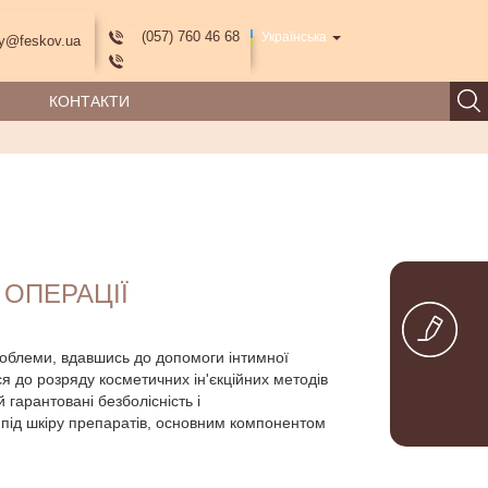
(057) 760 46 68
Українська
y@feskov.ua
КОНТАКТИ
 ОПЕРАЦІЇ
роблеми, вдавшись до допомоги інтимної
я до розряду косметичних ін'єкційних методів
 гарантовані безболісність і
і під шкіру препаратів, основним компонентом