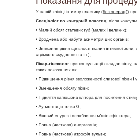
Показання для процед
У нашій клініці інтимну пластику (
без операції
) пр
Спеціаліст по контурній пластиці
після консульт
• Малий обсяг статевих губ (малих і великих);
• Вроджена або набута асиметрія цих органів;
• Зниження рівня щільності тканин інтимної зони, в
стрімкого схуднення та ін.);
Лікар-гінеколог
при консультації оглядає жінку, 
таких показаннях як:
• Підвищення рівня зволоженості слизової піхви і 
• Зменшення обсягу піхви;
• Підняття капюшона клітора для посилення стиму
• Аугментація точки G;
• Віковий енурез і ослаблення м'язів сфінктера;
• Повна (часткова) аноргазмія;
• Повна (часткова) атрофія вульви;