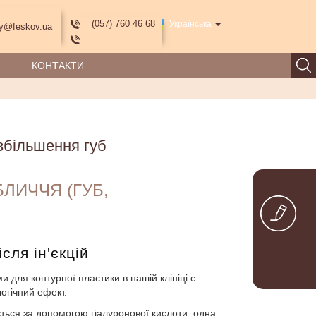
(057) 760 46 68
Українська
y@feskov.ua
КОНТАКТИ
збільшення губ
ЛИЧЧЯ (ГУБ,
сля ін'єкцій
для контурної пластики в нашій клініці є
огічний ефект.
ться за допомогою гіалуронової кислоти, одна