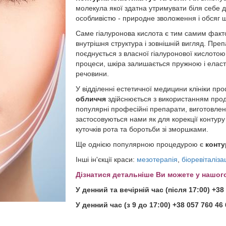
молекула якої здатна утримувати біля себе 
особливістю - природне зволоження і обсяг ш
Саме гіалуронова кислота є тим самим факто
внутрішня структура і зовнішній вигляд. Пре
поєднується з власної гіалуронової кислотою
процеси, шкіра залишається пружною і еласти
речовини.
У відділенні естетичної медицини клініки п
обличчя
здійснюється з використанням проду
популярні професійні препарати, виготовлені
застосовуються нами як для корекції контуру 
куточків рота та боротьби зі зморшками.
Ще однією популярною процедурою є
конту
Інші ін'єкції краси:
мезотерапія
,
біоревіталіза
Дізнатися детальніше Ви можете у нашог
У денний та вечірній час (після 17:00) +38 
У денний час (з 9 до 17:00) +38 057 760 46