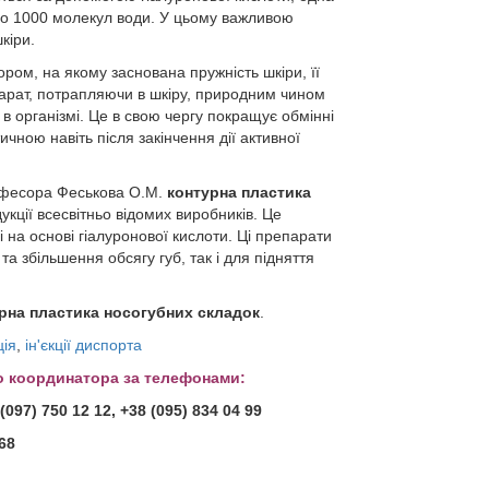
до 1000 молекул води. У цьому важливою
кіри.
ром, на якому заснована пружність шкіри, її
парат, потрапляючи в шкіру, природним чином
 в організмі. Це в свою чергу покращує обмінні
чною навіть після закінчення дії активної
рофесора Феськова О.М.
контурна пластика
кції всесвітньо відомих виробників. Це
 на основі гіалуронової кислоти. Ці препарати
та збільшення обсягу губ, так і для підняття
рна пластика носогубних складок
.
ція
,
ін'єкції диспорта
о координатора за телефонами:
(097) 750 12 12, +38 (095) 834 04 99
 68