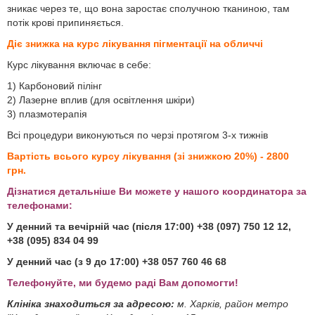
зникає через те, що вона заростає сполучною тканиною, там
потік крові припиняється.
Діє знижка на курс лікування пігментації на обличчі
Курс лікування включає в себе:
1) Карбоновий пілінг
2) Лазерне вплив (для освітлення шкіри)
3) плазмотерапія
Всі процедури виконуються по черзі протягом 3-х тижнів
Вартість всього курсу лікування (зі знижкою 20%) - 2800
грн.
Дізнатися детальніше Ви можете у нашого координатора за
телефонами:
У денний та вечірній час (після 17:00) +38 (097) 750 12 12,
+38 (095) 834 04 99
У денний час (з 9 до 17:00) +38 057 760 46 68
Телефонуйте, ми будемо раді Вам допомогти!
Клініка знаходиться за адресою:
м. Харків, район метро