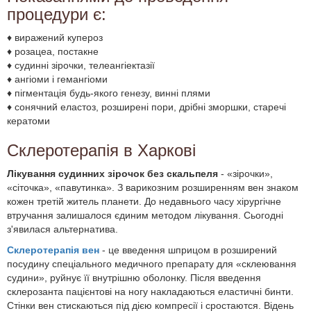
процедури є:
♦ виражений купероз
♦ розацеа, постакне
♦ судинні зірочки, телеангіектазії
♦ ангіоми і гемангіоми
♦ пігментація будь-якого генезу, винні плями
♦ сонячний еластоз, розширені пори, дрібні зморшки, старечі
кератоми
Склеротерапія в Харкові
Лікування судинних зірочок без скальпеля
- «зірочки»,
«сіточка», «павутинка». З варикозним розширенням вен знаком
кожен третій житель планети. До недавнього часу хірургічне
втручання залишалося єдиним методом лікування. Сьогодні
з'явилася альтернатива.
Склеротерапія вен
- це введення шприцом в розширений
посудину спеціального медичного препарату для «склеювання
судини», руйнує її внутрішню оболонку. Після введення
склерозанта пацієнтові на ногу накладаються еластичні бинти.
Стінки вен стискаються під дією компресії і сростаются. Відень