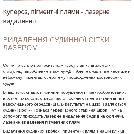
Купероз, пігментні плями - лазерне
видалення
ВИДАЛЕННЯ СУДИННОЇ СІТКИ
ЛАЗЕРОМ
Сонячне світло приносить нам красу у вигляді засмаги і
стимуляції вироблення вітаміну «Д». Але, на жаль, він несе ще й
небажану пігментацію, еритему і пошкодження кровоносних
судин.
Більш того, спадкові чинники порушення пігментообразованія,
нікотин і алкоголь, стреси часто посилюють негативний вплив
навколишнього середовища. В результаті на шкірі з'являються
судинні зірочки і ознаки передчасного старіння шкіри. Тут на
допомогу приходить
лазерне видалення судин на обличчі,
лазерне видалення пігментних плям
.
Видалення судинних зірочок і пігментних плям в нашій клініці