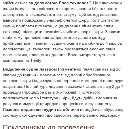
здійснюється
за допомогою Елос технології
. Це одночасний
вплив імпульсного світлового випромінювання і біполярного
електричного високочастотного струму. Цей метод дозволяє
відновити пошкоджену ультрафіолетом шкіру, поліпшити стан
судин, прибрати пігментацію (видалення пігментних плям
лазером), підвищити пружність глибоких шарів шкіри. Завдяки
глибокому проникненню за допомогою даного методу
прибираються пігментні і судинні освіти на глибині до 4 мм. За
допомогою цієї технології також проводяться елос-епіляція,
елос-ліфтинг, елос омолодження. Вона використовується в
омолодження Trinity.
Видалення судин лазером (пігментних плям)
займає від 10
хвилин до години - в залежності від площі оброблюваної
поверхні шкіри і індивідуальної переносимості даної процедури
пацієнтом. Повний курс лікування зазвичай становить від 2 до 4
процедур (процедура раз в 3-5 тижнів). Після нього
поліпшується колір і текстура шкіри, йдуть дрібні зморшки за
рахунок стимуляції природних процесів синтезу колагену.
Лазерне видалення судин на обличчі
передбачає вбудовану
систему охолодження, що запобігає перегріванню епідермісу.
Показаннями до проведення