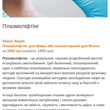
Плазмоліфтінг
Увага! Акція!
Плазмоліфтінг для Шкіри або плазмотерапія для Волос
за 1500 грн
(замість 1850 грн)
Плазмоліфтінг
- це унікальний, науково-розроблений
метод
ін'єкційного омолодження
. Цей безпечний, гіпоалергенний,
один з найбільш затребуваних лікувально-омолоджуючих
методів заснований на використанні власних ресурсів організму
людини. Сьогодні інноваційна методика омолодження шкіри за
допомогою власної крові зайняла почесну нішу в боротьбі з
віковими змінами.
Ін'єкції багатою тромбоцитами плазми здатні активувати
механізм міжклітинної метаболізму і синтез речовин
відповідають за свіжість, пружність і зволоженість шкіри, а саме:
колагену, еластину і гіалуронової кислоти.