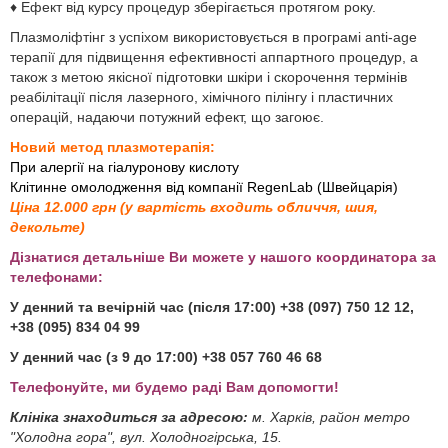
♦ Ефект від курсу процедур зберігається протягом року.
Плазмоліфтінг з успіхом використовується в програмі anti-age
терапії для підвищення ефективності аппартного процедур, а
також з метою якісної підготовки шкіри і скорочення термінів
реабілітації після лазерного, хімічного пілінгу і пластичних
операцій, надаючи потужний ефект, що загоює.
Новий метод плазмотерапія:
При алергії на гіалуронову кислоту
Клітинне омолодження від компанії RegenLab (Швейцарія)
Ціна 12.000 грн (у вартість входить обличчя, шия,
декольте)
Дізнатися детальніше Ви можете у нашого координатора за
телефонами:
У денний та вечірній час (після 17:00) +38 (097) 750 12 12,
+38 (095) 834 04 99
У денний час (з 9 до 17:00) +38 057 760 46 68
Телефонуйте, ми будемо раді Вам допомогти!
Клініка знаходиться за адресою:
м. Харків, район метро
"Холодна гора", вул. Холодногірська, 15.