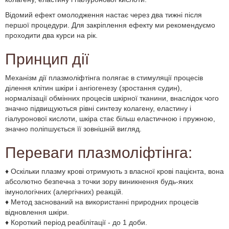
Відомий ефект омолодження настає через два тижні після
першої процедури. Для закріплення ефекту ми рекомендуємо
проходити два курси на рік.
Принцип дії
Механізм дії плазмоліфтінга полягає в стимуляції процесів
ділення клітин шкіри і ангіогенезу (зростання судин),
нормалізації обмінних процесів шкірної тканини, внаслідок чого
значно підвищуються рівні синтезу колагену, еластину і
гіалуронової кислоти, шкіра стає більш еластичною і пружною,
значно поліпшується її зовнішній вигляд.
Переваги плазмоліфтінга:
♦ Оскільки плазму крові отримують з власної крові пацієнта, вона
абсолютно безпечна з точки зору виникнення будь-яких
імунологічних (алергічних) реакцій.
♦ Метод заснований на використанні природних процесів
відновлення шкіри.
♦ Короткий період реабілітації - до 1 доби.